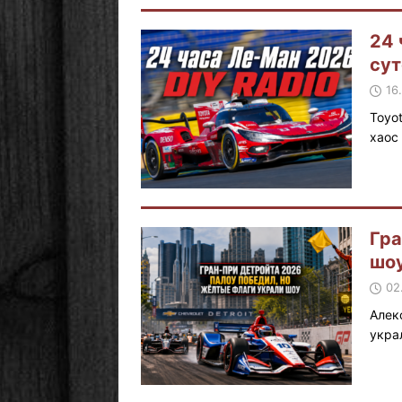
24 
сут
16
Toyo
хаос
Гра
шо
02
Алек
укра