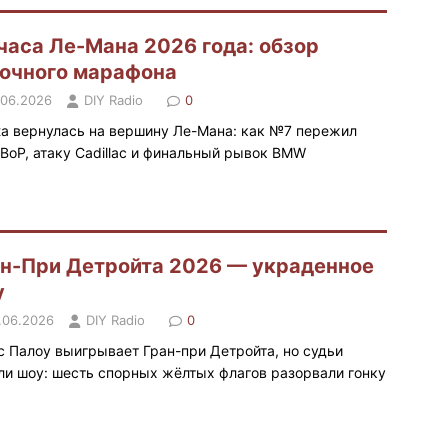
часа Ле-Мана 2026 года: обзор
очного марафона
.06.2026
DIY Radio
0
ta вернулась на вершину Ле-Мана: как №7 пережил
 BoP, атаку Cadillac и финальный рывок BMW
н-При Детройта 2026 — украденное
у
.06.2026
DIY Radio
0
с Палоу выигрывает Гран-при Детройта, но судьи
ли шоу: шесть спорных жёлтых флагов разорвали гонку