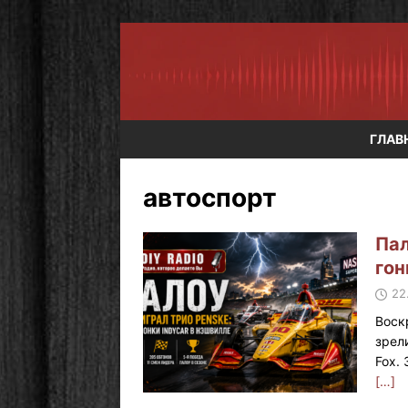
ГЛАВ
автоспорт
Пал
гон
22
Воск
зрел
Fox.
[…]