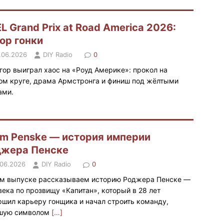
L Grand Prix at Road America 2026:
ор гонки
.06.2026
DIY Radio
0
гор выиграл хаос на «Роуд Америке»: прокол на
ом круге, драма Армстронга и финиш под жёлтыми
ами.
m Penske — история империи
джера Пенске
.06.2026
DIY Radio
0
ом выпуске рассказываем историю Роджера Пенске —
века по прозвищу «Капитан», который в 28 лет
ршил карьеру гонщика и начал строить команду,
шую символом
[…]