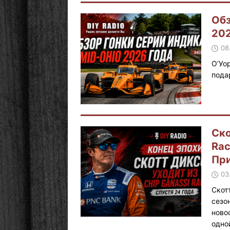
Обз
202
08
О’Уо
пода
Ско
Rac
При
03
Скот
сезо
ново
одно