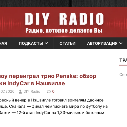
НАЯ
ПОДКАСТЫ
СТАТЬИ
АВТОРИЗАЦИЯ
оу переиграл трио Penske: обзор
ки IndyCar в Нэшвилле
.07.2026
DIY Radio
0
ресный вечер в Нэшвилле готовил зрителям двойное
ище. Сначала — финал чемпионата мира по футболу на
 Затем — 12-й этап IndyCar на 1,33-мильном бетонном