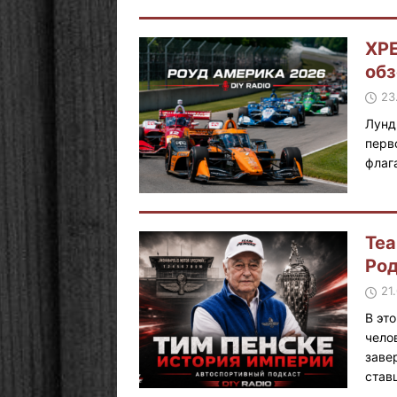
XPE
обз
23
Лунд
перв
флаг
Tea
Ро
21
В эт
чело
заве
став