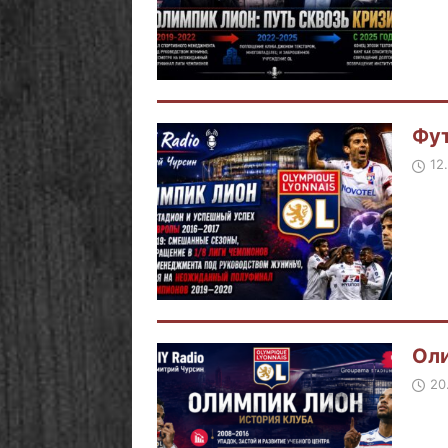
Фут
12
Ол
20