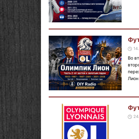
Фут
14
Во в
втор
пере
Лио
Фут
24