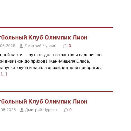
больный Клуб Олимпик Лион
.06.2026
Дмитрий Чурсин
0
торой части — путь от долгого застоя и падения во
ой дивизион до прихода Жан-Мишеля Оласа,
запуска клуба и начала эпохи, которая превратила
н
[…]
больный Клуб Олимпик Лион
.05.2026
Дмитрий Чурсин
0