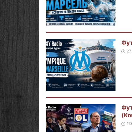
Фут
27
Фут
(Ко
17