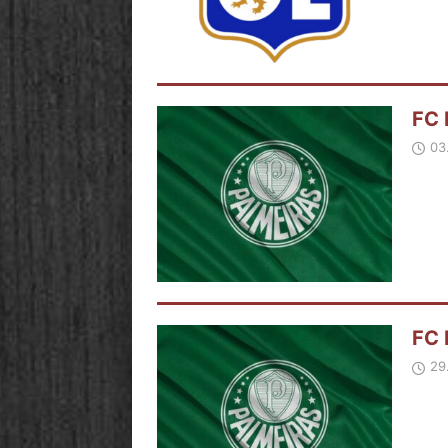
FC 
03
FC 
29