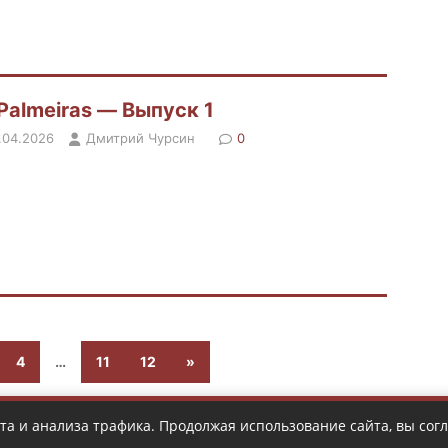
Palmeiras — Выпуск 1
.04.2026
Дмитрий Чурсин
0
4
…
11
12
»
та и анализа трафика. Продолжая использование сайта, вы сог
Copyright © 2026 | Design by
DIY Radio