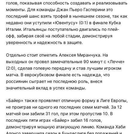
голов, показывая способность создавать и реализовывать
моменты. Для команды Джан Пьеро Гасперини это
последний шанс взять трофей в нынешнем сезоне, так как
недавно они уступили «Ювентусу» (0:1) в финале Кубка
Италии. Итальянцы поступательно двигались по плей-
офф, забирая своё на любой стадии, демонстрируя
уверенность и надежность в защите.
Отдельно стоит отметить Алексея Миранчука. На
выходных он провел замечательные 90 минут с «Лечче»
(2:0), сделав голевую передачу и став лучшим игроком
матча. В еврокубковом финале есть надежда, что
россиянин сыграет не последнюю роль, внеся
значительный вклад в успех команды.
«Байер» также проявляет отличную форму в Лиге Европы,
не проиграв ни одного из последних семи матчей. За 12
матчей они забили 31 гол, при этом пропустив 10. В
последних пяти играх «Байер» забил 16 голов,
демонстрируя мощную атакующую линию. Команда Хаби
Алонсо завершила сезон в Бундеслиге без поражений и