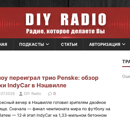
НАЯ
ПОДКАСТЫ
СТАТЬИ
АВТОРИЗАЦИЯ
оу переиграл трио Penske: обзор
ки IndyCar в Нэшвилле
.07.2026
DIY Radio
0
ресный вечер в Нэшвилле готовил зрителям двойное
ище. Сначала — финал чемпионата мира по футболу на
 Затем — 12-й этап IndyCar на 1,33-мильном бетонном