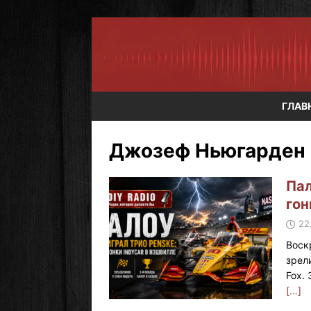
ГЛАВ
Джозеф Ньюгарден
Пал
гон
22
Воск
зрел
Fox.
[…]