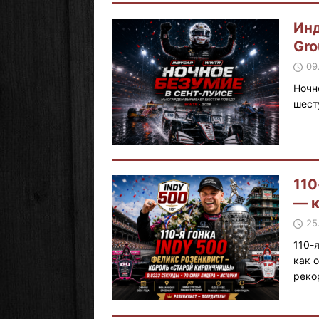
Инд
Gro
09
Ночн
шест
110
— к
25
110-
как 
реко