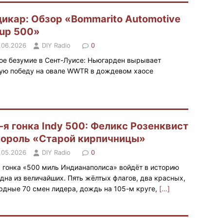
икар: Обзор «Bommarito Automotive
up 500»
.06.2026
DIY Radio
0
ое безумие в Сент-Луисе: Ньюгарден вырывает
ую победу на овале WWTR в дождевом хаосе
-я гонка Indy 500: Феликс Розенквист
ороль «Старой кирпичницы»
.05.2026
DIY Radio
0
я гонка «500 миль Индианаполиса» войдёт в историю
одна из величайших. Пять жёлтых флагов, два красных,
рдные 70 смен лидера, дождь на 105-м круге,
[…]