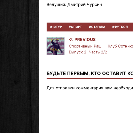
Ведущий: Дмитрий Чурсин
#10ТУР
#СПОРТ
#СТАРАНА
#ФУТБОЛ
PREVIOUS
Спортивный Раш — Клуб Сотник
Выпуск 2. Часть 2/2
БУДЬТЕ ПЕРВЫМ, КТО ОСТАВИТ 
Для отправки комментария вам необход