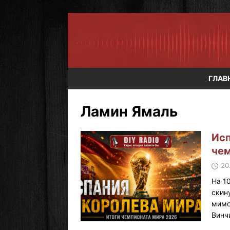
ГЛАВ
Ламин Ямаль
Исп
чем
20
На 1
скин
мимо
Винч