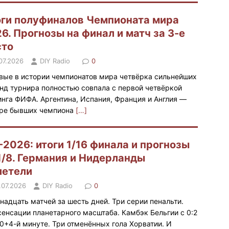
ги полуфиналов Чемпионата мира
6. Прогнозы на финал и матч за 3-е
сто
.07.2026
DIY Radio
0
вые в истории чемпионатов мира четвёрка сильнейших
нд турнира полностью совпала с первой четвёркой
инга ФИФА. Аргентина, Испания, Франция и Англия —
ре бывших чемпиона
[…]
2026: итоги 1/16 финала и прогнозы
1/8. Германия и Нидерланды
летели
.07.2026
DIY Radio
0
надцать матчей за шесть дней. Три серии пенальти.
сенсации планетарного масштаба. Камбэк Бельгии с 0:2
20+4-й минуте. Три отменённых гола Хорватии. И