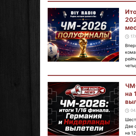
Ито
202
ме
17
Впер
кома
рейт
четы
ЧМ-
на 
вы
04
Шест
Две 
на 1