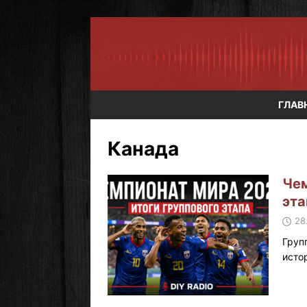
ГЛАВ
Канада
Чем
эта
28
Груп
исто